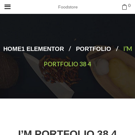
0
Foodstore
/
/
I’M
HOME1 ELEMENTOR
PORTFOLIO
PORTFOLIO 38 4
I’M PORTFOLIO 38 4