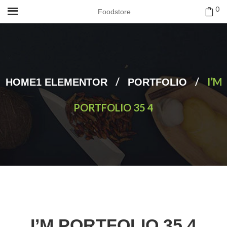
0
Foodstore
/
/
I’M
HOME1 ELEMENTOR
PORTFOLIO
PORTFOLIO 35 4
I’M PORTFOLIO 35 4