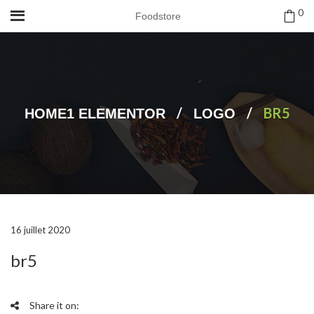
0
Foodstore
/
/
BR5
HOME1 ELEMENTOR
LOGO
16 juillet 2020
br5
Share it on: