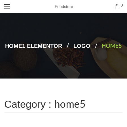
0
Foodstore
/
/
HOME5
HOME1 ELEMENTOR
LOGO
home5
Category :