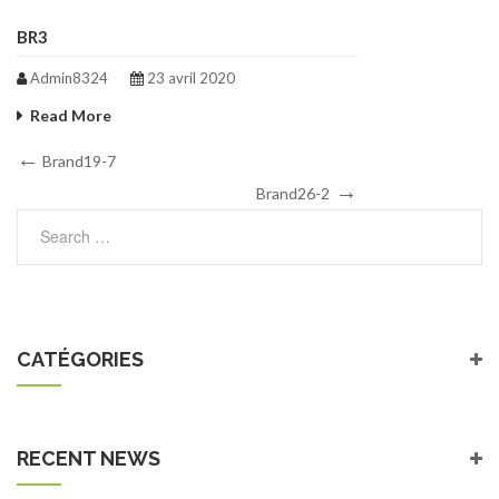
BR3
Admin8324
23 avril 2020
Read More
Navigation
Previous
Brand19-7
Post
Next
de
Brand26-2
Post
l’article
CATÉGORIES
RECENT NEWS