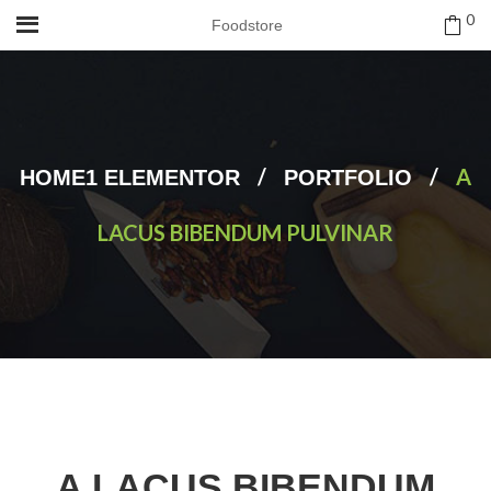
0
Foodstore
/
/
A
HOME1 ELEMENTOR
PORTFOLIO
LACUS BIBENDUM PULVINAR
A LACUS BIBENDUM