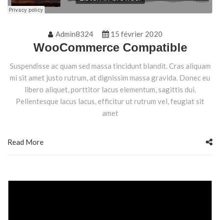
Admin8324
15 février 2020
WooCommerce Compatible
Suspendisse ac quam sed massa tincidunt blandit. Cras aliquam
mi sit amet justo rutrum, at dignissim massa gravida. Donec eu
libero aliquet, porttitor lacus elementum, sagittis dui.
Pellentesque lacus lacus, efficitur ut rutrum vel, feugiat sit
amet
Read More