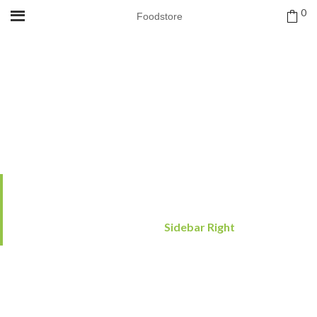
0
Foodstore
SIDEBAR RIGHT
/
/
Sidebar Right
Home1 Elementor
Blog