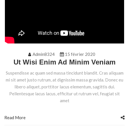
Admin8324
15 février 2020
Ut Wisi Enim Ad Minim Veniam
Suspendisse ac quam sed massa tincidunt blandit. Cras aliquam
mi sit amet justo rutrum, at dignissim massa gravida. Donec eu
libero aliquet, porttitor lacus elementum, sagittis dui.
Pellentesque lacus lacus, efficitur ut rutrum vel, feugiat sit
amet
Read More