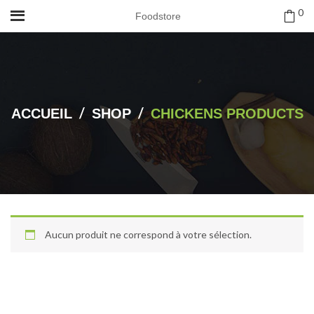
0
Foodstore
/
/
ACCUEIL
SHOP
CHICKENS PRODUCTS
Aucun produit ne correspond à votre sélection.