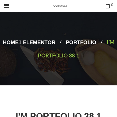
0
Foodstore
/
/
I’M
HOME1 ELEMENTOR
PORTFOLIO
PORTFOLIO 38 1
I’M PORTFOLIO 38 1