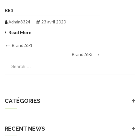
BR3
Admin8324
23 avril 2020
Read More
Navigation
Previous
Brand26-1
Post
Next
de
Brand26-3
Post
l’article
CATÉGORIES
RECENT NEWS