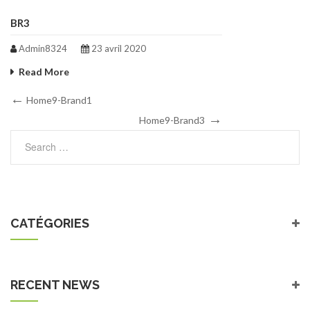
BR3
Admin8324
23 avril 2020
Read More
Navigation
Previous
Home9-Brand1
Post
Next
de
Home9-Brand3
Post
l’article
CATÉGORIES
RECENT NEWS